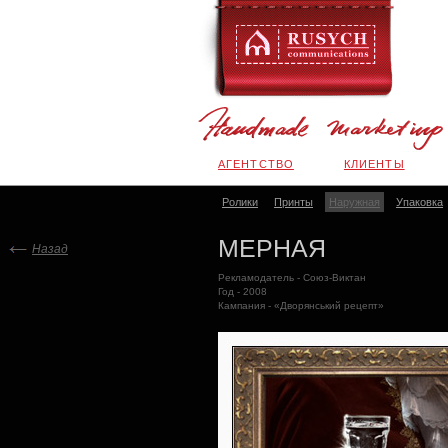
АГЕНТСТВО
КЛИЕНТЫ
Ролики
Принты
Наружная
Упаковка
МЕРНАЯ
Назад
Рекламодатель - Союз-Виктан
Год - 2008
Кампания - «Дворянський рецепт»