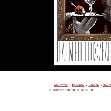
Агентство
•
Клиенты
•
Работы
•
Конт
© «Rusych communications» 2010